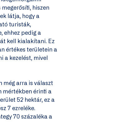
s megerősíti, hiszen
k látja, hogy a
ató turisták,
e, ehhez pedig a
 kell kialakítani. Ez
n értékes területein a
 a kezelést, mivel
 még arra is választ
n mértékben érinti a
erület 52 hektár, ez a
z 7 ezreléke.
ntegy 70 százaléka a