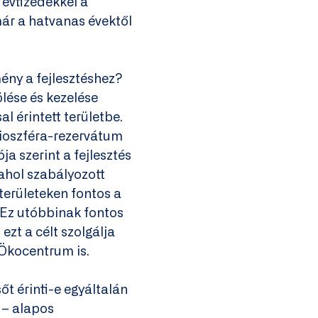
 évtizedekkel a
 már a hatvanas évektől
ény a fejlesztéshez?
ölése és kezelése
 érintett területbe.
bioszféra-rezervátum
a szerint a fejlesztés
 ahol szabályozott
területeken fontos a
. Ez utóbbinak fontos
ezt a célt szolgálja
 Ökocentrum is.
őt érinti-e egyáltalán
 – alapos