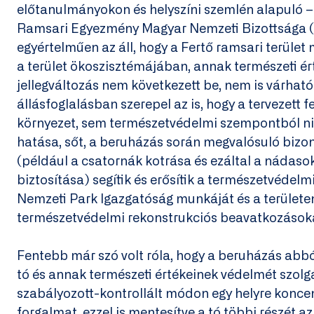
előtanulmányokon és helyszíni szemlén alapuló – 
Ramsari Egyezmény Magyar Nemzeti Bizottsága
egyértelműen az áll, hogy a Fertő ramsari terület
a terület ökoszisztémájában, annak természeti ér
jellegváltozás nem következett be, nem is várható
állásfoglalásban szerepel az is, hogy a tervezett 
környezet, sem természetvédelmi szempontból ni
hatása, sőt, a beruházás során megvalósuló bizo
(például a csatornák kotrása és ezáltal a nádaso
biztosítása) segítik és erősítik a természetvédel
Nemzeti Park Igazgatóság munkáját és a területe
természetvédelmi rekonstrukciós beavatkozások
Fentebb már szó volt róla, hogy a beruházás abbó
tó és annak természeti értékeinek védelmét szolgá
szabályozott-kontrollált módon egy helyre koncent
forgalmat, ezzel is mentesítve a tó többi részét a