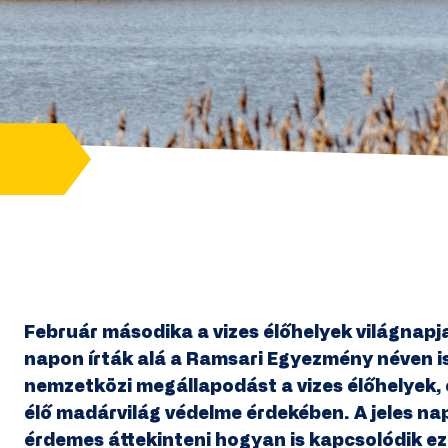
Február másodika a vizes élőhelyek világnapj
napon írták alá a Ramsari Egyezmény néven is
nemzetközi megállapodást a vizes élőhelyek, 
élő madárvilág védelme érdekében. A jeles na
érdemes áttekinteni hogyan is kapcsolódik e