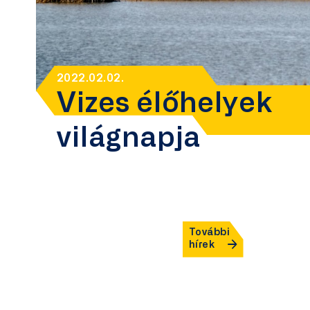
2022.02.02.
Vizes élőhelyek
világnapja
További
hírek