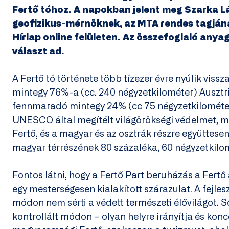
Fertő tóhoz. A napokban jelent meg Szarka L
geofizikus-mérnöknek, az MTA rendes tagján
Hírlap online felületen. Az összefoglaló any
választ ad.
A Fertő tó története több tízezer évre nyúlik vissz
mintegy 76%-a (cc. 240 négyzetkilométer) Ausztri
fennmaradó mintegy 24% (cc 75 négyzetkilométer
UNESCO által megítélt világörökségi védelmet, mi
Fertő, és a magyar és az osztrák részre együttesen
magyar térrészének 80 százaléka, 60 négyzetkilom
Fontos látni, hogy a Fertő Part beruházás a Fertő 
egy mesterségesen kialakított szárazulat. A fejle
módon nem sérti a védett természeti élővilágot. S
kontrollált módon – olyan helyre irányítja és konce