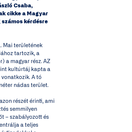
ászló Csaba,
ak cikke a Magyar
ag számos kérdésre
a. Mai területének
ához tartozik, a
) a magyar rész. AZ
nt kultúrtáj kapta a
 vonatkozik. A tó
éter nádas terület.
azon részét érinti, ami
sztés semmilyen
őt – szabályozott és
ntrálja a teljes