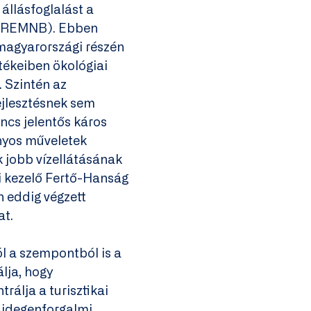
állásfoglalást a
 (REMNB). Ebben
 magyarországi részén
tékeiben ökológiai
. Szintén az
fejlesztésnek sem
ncs jelentős káros
nyos műveletek
k jobb vízellátásának
mi kezelő Fertő-Hanság
n eddig végzett
at.
l a szempontból is a
lja, hogy
rálja a turisztikai
z idegenforgalmi