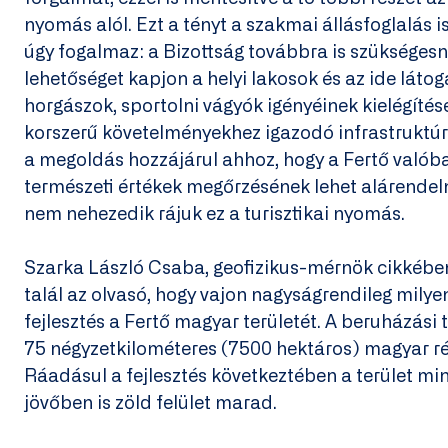
nyomás alól. Ezt a tényt a szakmai állásfoglalás i
úgy fogalmaz: a Bizottság továbbra is szükségesne
lehetőséget kapjon a helyi lakosok és az ide látog
horgászok, sportolni vágyók igényéinek kielégítés
korszerű követelményekhez igazodó infrastruktúrát
a megoldás hozzájárul ahhoz, hogy a Fertő valóba
természeti értékek megőrzésének lehet alárendelni
nem nehezedik rájuk ez a turisztikai nyomás.
Szarka László Csaba, geofizikus-mérnök cikkében
talál az olvasó, hogy vajon nagyságrendileg milye
fejlesztés a Fertő magyar területét. A beruházási t
75 négyzetkilométeres (7500 hektáros) magyar rés
Ráadásul a fejlesztés következtében a terület mi
jövőben is zöld felület marad.