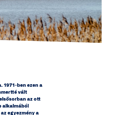
a. 1971-ben ezen a
mertté vált
elsősorban az ott
p alkalmából
z az egyezmény a