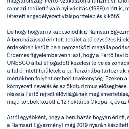
magyarországi Fertő-szakaszon a turizmust, ahol
ramsari területté való nyilvánítás (1989) előtt is,
létezett engedélyezett vízisporttelep és kikötő.
De hogy hogyan is kapcsolódik a Ramsari Egyezm
A beruházással érintett terület a tó egységes kijel
érdekében került be a nemzetközi megállapodással
Érdemes figyelembe venni azt, hogy a Fertő tavi 
UNESCO által elfogadott kezelési terve és zonációj
által érintett területek a pufferzónába tartoznak,
mértékben folyhat emberi tevékenység. Ezeken a 
környezeti nevelés és az ökoturizmus elősegítése
része a Fertő rejtett élővilágának megismertetése, 
majd többek között a 12 hektáros Ökopark, és az
Arról egyébként, hogy a beruházás hogyan érinti, s
a Ramsari Egyezményt még 2019 nyarán készített