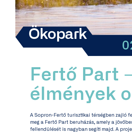
Ökocentrum
0
Fertő Part 
élmények o
A Sopron-Fertő turisztikai térségben zajló 
meg a Fertő Part beruházás, amely a jövőbe
fellendülését is nagyban segíti majd. A pro