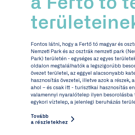
a Fertő tó 
területeine
Fontos látni, hogy a Fertő tó magyar és osz
Nemzeti Park és az osztrák nemzeti park (Ne
Park) területén - egységes az egyes terület
oldalon megtalálhatók a legszigorúbb besor
övezet területei, az eggyel alacsonyabb ka
hasznosítás övezetei, illetve azok a részek, 
ahol – és csak itt - turisztikai hasznosítás 
valamennyi nyaralótelep ilyen besorolásba 
egykori víztelep, a jelenlegi beruházás terül
Tovább
a részletekhez