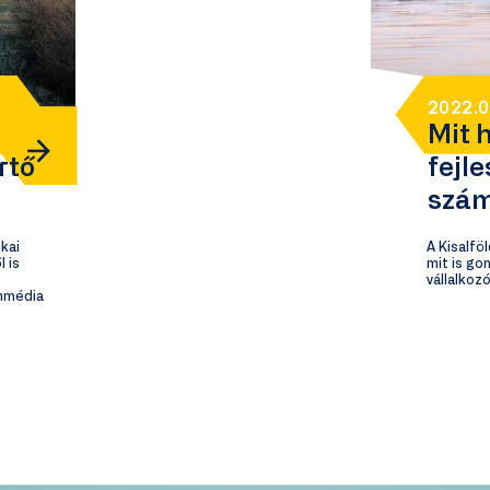
2022.0
Mit 
rtő
fejl
szá
kai
A Kisalfö
l is
mit is go
vállalkoz
onmédia