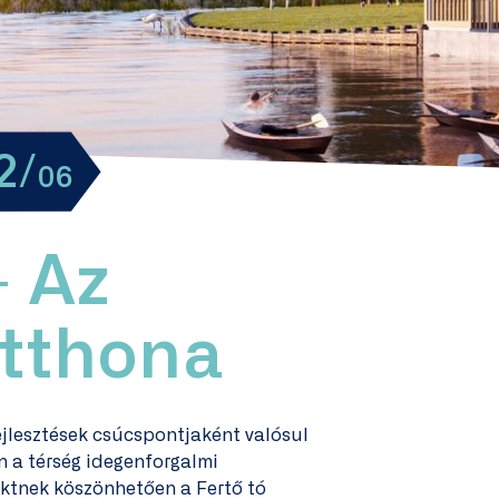
3/
06
– Az
tthona
fejlesztések csúcspontjaként valósul
n a térség idegenforgalmi
jektnek köszönhetően a Fertő tó