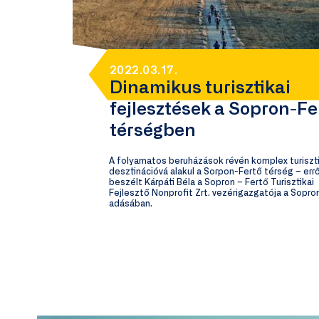
2022.03.17.
Dinamikus turisztikai
fejlesztések a Sopron-Fe
térségben
A folyamatos beruházások révén komplex turiszti
desztinációvá alakul a Sorpon-Fertő térség – errő
beszélt Kárpáti Béla a Sopron – Fertő Turisztikai
Fejlesztő Nonprofit Zrt. vezérigazgatója a Sopr
adásában.