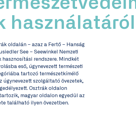
természetvédel
k használatáról
trák oldalán – azaz a Fertő – Hanság
usiedler See – Seewinkel Nemzeti
ek hasznosítási rendszere. Mindkét
olásba eső, úgynevezett természeti
tegóriába tartozó természetkímélő
az úgynevezett szolgáltató övezetek,
engedélyezett. Osztrák oldalon
tartozik, magyar oldalon egyedül az
ete található ilyen övezetben.