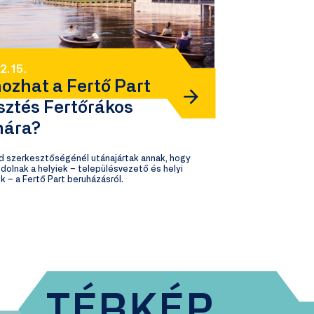
2.15.
hozhat a Fertő Part
esztés Fertőrákos
mára?
ld szerkesztőségénél utánajártak annak, hogy
ndolnak a helyiek – településvezető és helyi
ók – a Fertő Part beruházásról.
TÉRKÉP