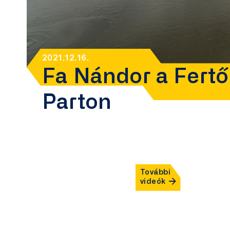
2021.12.16.
Fa Nándor a Fertő
Parton
További
videók