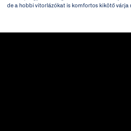
de a hobbi vitorlázókat is komfortos kikötő várja